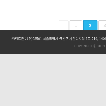
1
다음
2
맨
3
㈜펨트론 : (우)08501 서울특별시 금천구 가산디지털 1로 219, 1
COPYRIGHTⓒ 2019~